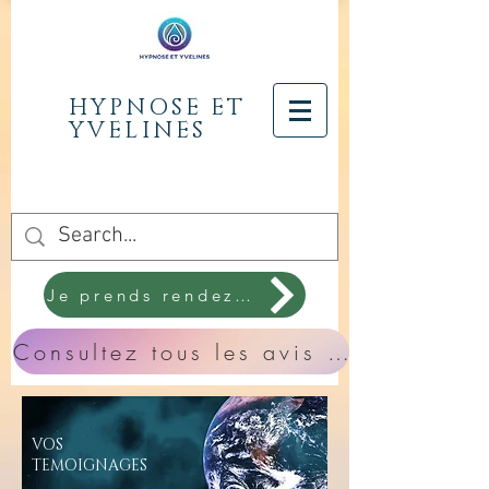
HYPNOSE ET
YVELINES
Je prends rendez-vous
Consultez tous les avis sur Medoucine
VOS
TEMOIGNAGES